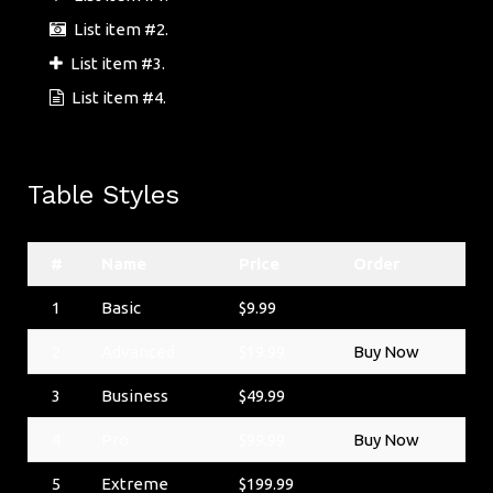
List item #2.
List item #3.
List item #4.
Table Styles
#
Name
Price
Order
1
Basic
$9.99
Buy Now
2
Advanced
$19.99
Buy Now
3
Business
$49.99
Buy Now
4
Pro
$99.99
Buy Now
5
Extreme
$199.99
Buy Now