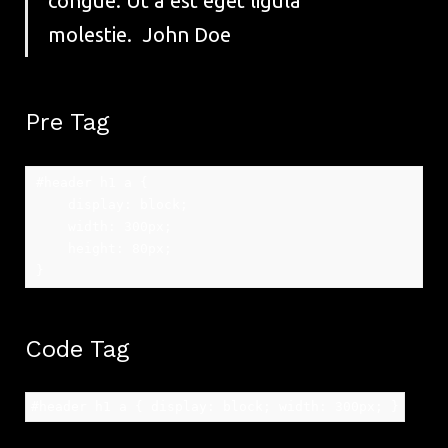
congue. Ut a est eget ligula
molestie.
John Doe
Pre Tag
#header h1 a { 

    display: block; 

    width: 300px; 

    height: 80px; 

Code Tag
#header h1 a { display: block; width: 300px; }