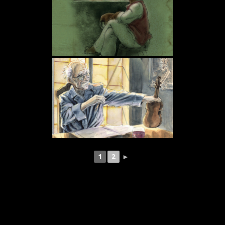
1
2
►